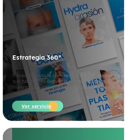
E
s
t
r
a
t
e
g
i
a
3
6
0
°
Hacemos toda la comunicación de tu empresa para
que tus clientes lleguen a donde tú quieres. El plan
maestro que conecta tu marca con clientes ideales en
todos los frentes.
Ver servicio
P
á
g
i
n
a
w
e
b