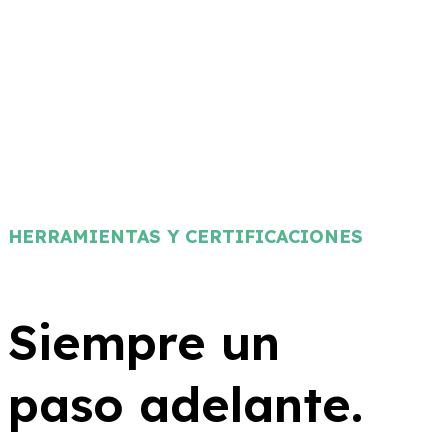
HERRAMIENTAS Y CERTIFICACIONES
Siempre un
paso adelante.
En dínamo, no solo seguimos las mejores prácticas,
sino que usamos las herramientas más avanzadas
para asegurarnos de que tu estrategia digital sea un
éxito rotundo.
Herramientas que usamos para ti: