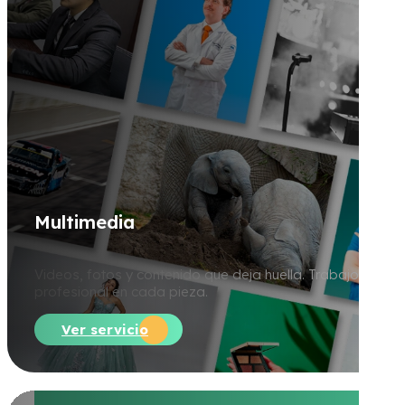
M
u
l
t
i
m
e
d
i
a
Videos, fotos y contenido que deja huella. Trabajo
profesional en cada pieza.
Ver servicio