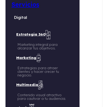
Marketing integral para
alcanzar tus objetivos.
Marketing
Estrategias para atraer
clientes y hacer crecer tu
negocio.
Multimedia
Contenido visual atractivo
para cautivar a tu audiencia.
Diseño
Contenido visual atractivo
para cautivar a tu audiencia.
Web
Creamos sitios web
impactantes y funcionales.