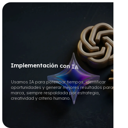
I
m
p
l
e
m
e
n
t
a
c
i
ó
n
c
o
n
I
A
Usamos IA para potenciar tiempos, identificar
oportunidades y generar mejores resultados para tu
marca, siempre respaldada por estrategia,
creatividad y criterio humano.