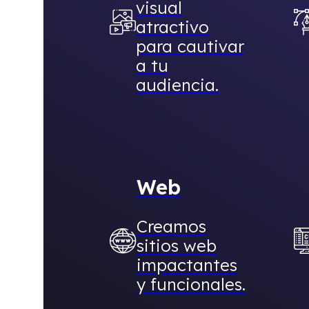
Web
Creamos
sitios web
impactantes
y funcionales.
PÁ
Servicio destacado
W
agosto: