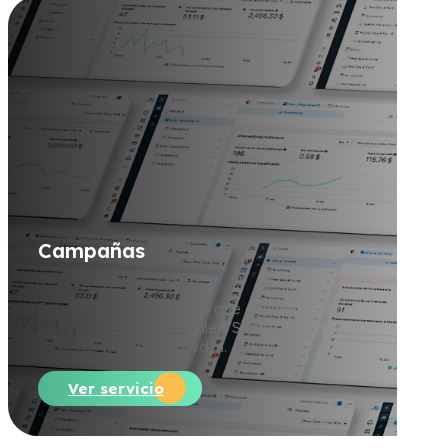
C
a
m
p
a
ñ
a
s
Estrategias publicitarias que convierten, emocionan y
generan resultados reales. Somos expertos en Meta,
Google, TikTok y LinkedIn.
Ver servicio