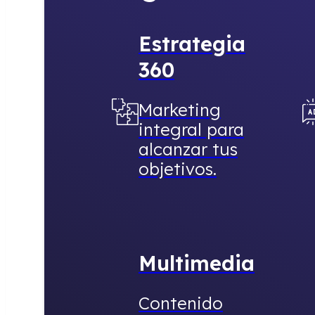
integral para
alcanzar tus
objetivos.
Multimedia
Contenido
visual
atractivo
para cautivar
a tu
audiencia.