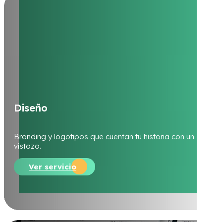
D
i
s
e
ñ
o
Branding y logotipos que cuentan tu historia con un solo
vistazo.
Ver servicio