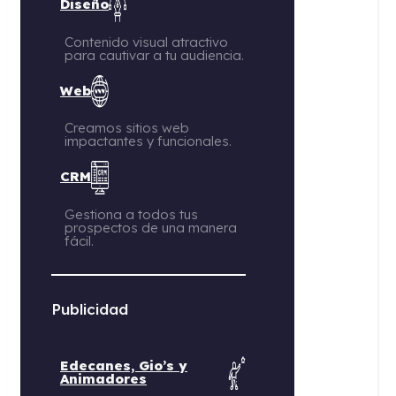
CRM
Gestiona a todos tus
prospectos de una manera
fácil.
Publicidad
Edecanes, Gio’s y
Animadores
Personal capacitado para
impulsar tus eventos.
Activaciones BTL
Experiencias únicas para
conectar con tu público.
Sublimación y
serigrafía