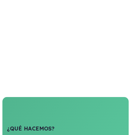
¿
Q
U
É
H
A
C
E
M
O
S
?
Creamos estrategias digitales que sí
se ven bien.
Estrategias 360° personalizadas: Desde branding 
digitales, diseñamos soluciones completas adaptada