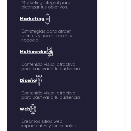
Marketing integral para
alcanzar tus objetivos.
Marketing
Estrategias para atraer
clientes y hacer crecer tu
negocio.
Multimedia
Contenido visual atractivo
para cautivar a tu audiencia.
Diseño
Contenido visual atractivo
para cautivar a tu audiencia.
Web
Creamos sitios web
impactantes y funcionales.