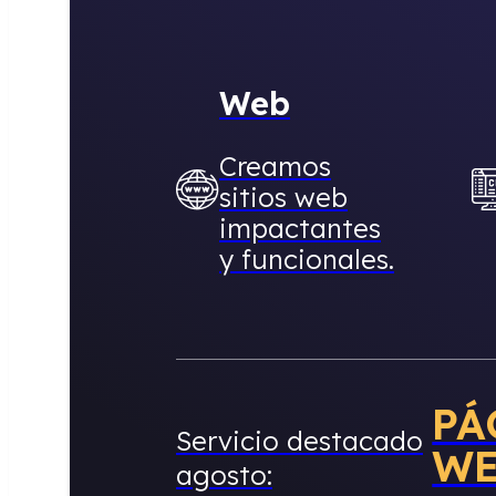
Web
Creamos
sitios web
impactantes
y funcionales.
PÁ
Servicio destacado
W
agosto: