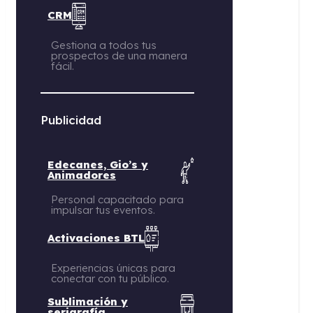
CRM
Gestiona a todos tus
prospectos de una manera
fácil.
Publicidad
Edecanes, Gio’s y
Animadores
Personal capacitado para
impulsar tus eventos.
Activaciones BTL
Experiencias únicas para
conectar con tu público.
Sublimación y
serigrafía