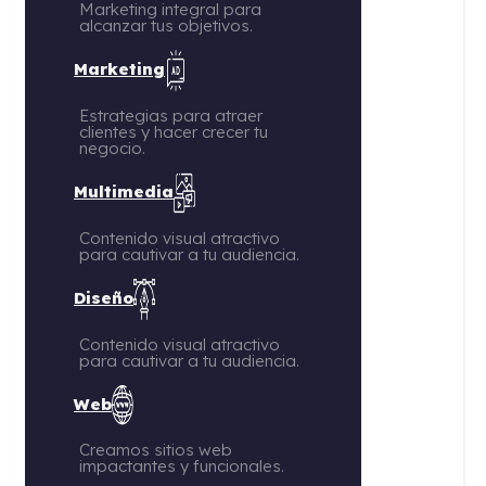
Marketing integral para
alcanzar tus objetivos.
Marketing
Estrategias para atraer
clientes y hacer crecer tu
negocio.
Multimedia
Contenido visual atractivo
para cautivar a tu audiencia.
Diseño
Contenido visual atractivo
para cautivar a tu audiencia.
Web
Creamos sitios web
impactantes y funcionales.