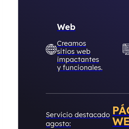
Web
Creamos
sitios web
impactantes
y funcionales.
PÁ
Servicio destacado
W
agosto: