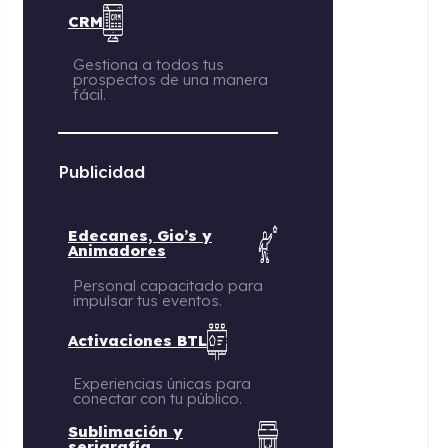
CRM
Gestiona a todos tus
prospectos de una manera
fácil.
Publicidad
Edecanes, Gio’s y
Animadores
Personal capacitado para
impulsar tus eventos.
Activaciones BTL
Experiencias únicas para
conectar con tu público.
Sublimación y
serigrafía