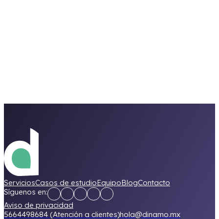
Servicios
Casos de estudio
Equipo
Blog
Contacto
Síguenos en:
Aviso de privacidad
5664498684 (Atención a clientes)
hola@dinamo.mx