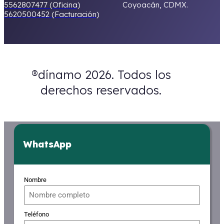
5562807477 (Oficina)
Coyoacán, CDMX.
5620500452 (Facturación)
®dínamo 2026. Todos los
derechos reservados.
WhatsApp
Nombre
Teléfono