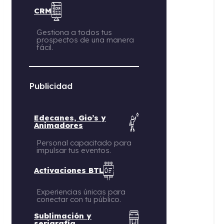
CRM
Gestiona a todos tus
prospectos de una manera
fácil.
Publicidad
Edecanes, Gio’s y
Animadores
Personal capacitado para
impulsar tus eventos.
Activaciones BTL
Experiencias únicas para
conectar con tu público.
Sublimación y
serigrafía