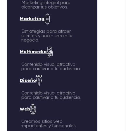
Marketing integral para
alcanzar tus objetivos.
Marketing
Estrategias para atraer
clientes y hacer crecer tu
negocio.
Multimedia
Contenido visual atractivo
para cautivar a tu audiencia.
Diseño
Contenido visual atractivo
para cautivar a tu audiencia.
Web
Creamos sitios web
impactantes y funcionales.