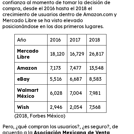
confianza al momento de tomar la decisión de
compra, desde el 2016 hasta el 2018 el
crecimiento de usuarios dentro de Amazon.com y
Mercado Libre se ha visto elevado
posicionándose en los dos primeros lugares.
Año
2016
2017
2018
Mercado
18,120
16,729
26,817
Libre
Amazon
7,173
7,477
13,548
eBay
5,516
6,687
8,583
Walmart
6,028
7,004
7,981
México
Wish
2,946
2,054
7,568
(2018, Forbes México)
Pero, ¿qué compran los usuarios?, ¿es seguro?, de
acuerdo a la
Asociación Mexicana de Venta