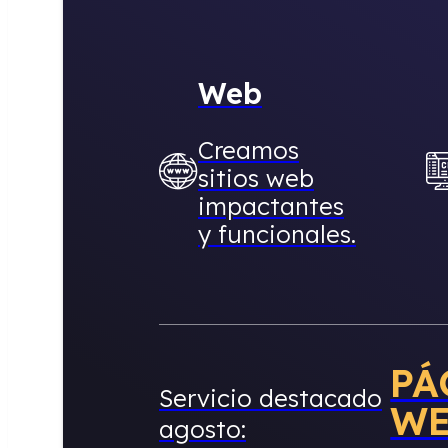
Web
Creamos
sitios web
impactantes
y funcionales.
PÁ
Servicio destacado
W
agosto: