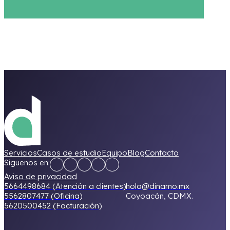
Servicios
Casos de estudio
Equipo
Blog
Contacto
Síguenos en:
Aviso de privacidad
5664498684 (Atención a clientes)
hola@dinamo.mx
5562807477 (Oficina)
Coyoacán, CDMX.
5620500452 (Facturación)