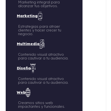
Marketing integral para
alcanzar tus objetivos.
Marketing
Estrategias para atraer
clientes y hacer crecer tu
negocio.
Multimedia
Contenido visual atractivo
para cautivar a tu audiencia.
Diseño
Contenido visual atractivo
para cautivar a tu audiencia.
Web
Creamos sitios web
impactantes y funcionales.