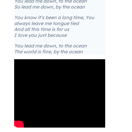
You lead me down, to the ocean
So lead me down, by the ocean
You know it’s been a long time, You
always leave me tongue tied
And all this time is for us
I love you just because
You lead me down, to the ocean
The world is fine, by the ocean