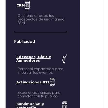
CRM
Gestiona a todos tus
prospectos de una manera
fácil.
Publicidad
Edecanes, Gio’s y
Animadores
Personal capacitado para
impulsar tus eventos.
Activaciones BTL
Experiencias únicas para
conectar con tu público.
Sublimación y
serigrafía