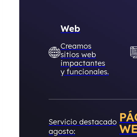
Web
Creamos
sitios web
impactantes
y funcionales.
PÁ
Servicio destacado
W
agosto: