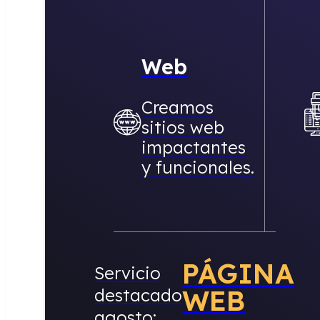
Web
Creamos
sitios web
impactantes
y funcionales.
PÁGINA
Servicio
WEB
destacado
agosto: