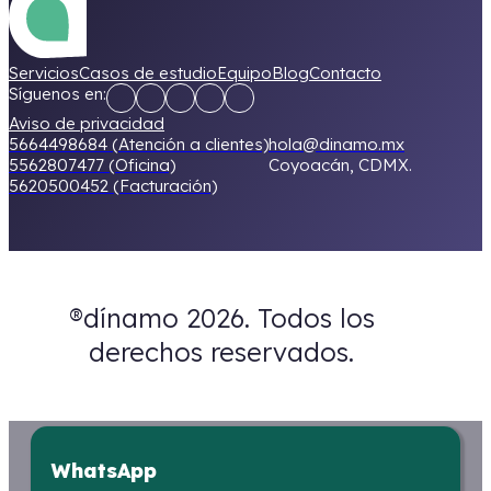
Servicios
Casos de estudio
Equipo
Blog
Contacto
Síguenos en:
Aviso de privacidad
5664498684 (Atención a clientes)
hola@dinamo.mx
5562807477 (Oficina)
Coyoacán, CDMX.
5620500452 (Facturación)
®dínamo 2026. Todos los
derechos reservados.
WhatsApp