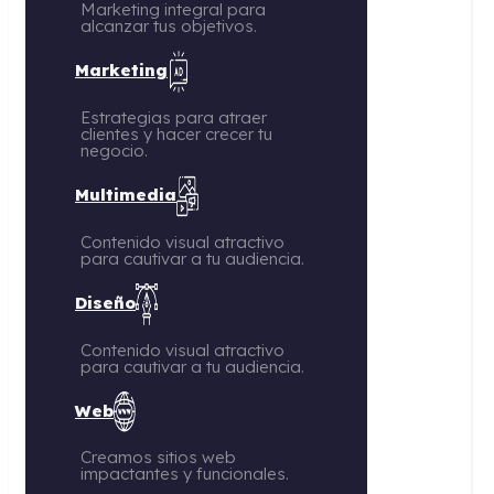
Marketing integral para
alcanzar tus objetivos.
Marketing
Estrategias para atraer
clientes y hacer crecer tu
negocio.
Multimedia
Contenido visual atractivo
para cautivar a tu audiencia.
Diseño
Contenido visual atractivo
para cautivar a tu audiencia.
Web
Creamos sitios web
impactantes y funcionales.