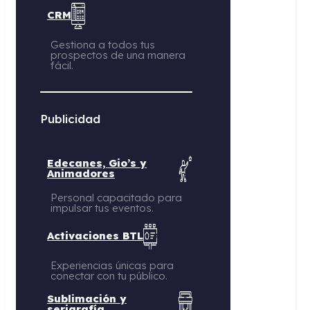
CRM
Gestiona a todos tus
prospectos de una manera
fácil.
Publicidad
Edecanes, Gio’s y
Animadores
Personal capacitado para
impulsar tus eventos.
Activaciones BTL
Experiencias únicas para
conectar con tu público.
Sublimación y
serigrafía