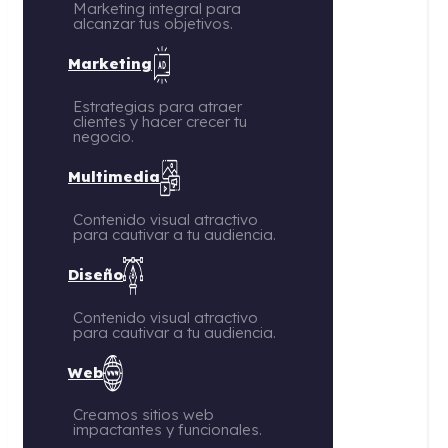
Marketing integral para
alcanzar tus objetivos.
Marketing
Estrategias para atraer
clientes y hacer crecer tu
negocio.
Multimedia
Contenido visual atractivo
para cautivar a tu audiencia.
Diseño
Contenido visual atractivo
para cautivar a tu audiencia.
Web
Creamos sitios web
impactantes y funcionales.