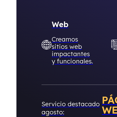
Web
Creamos
sitios web
impactantes
y funcionales.
PÁ
Servicio destacado
W
agosto: