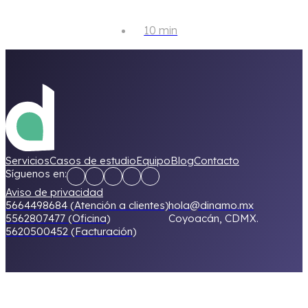
10 min
Servicios
Casos de estudio
Equipo
Blog
Contacto
Síguenos en:
Aviso de privacidad
5664498684 (Atención a clientes)
hola@dinamo.mx
5562807477 (Oficina)
Coyoacán, CDMX.
5620500452 (Facturación)