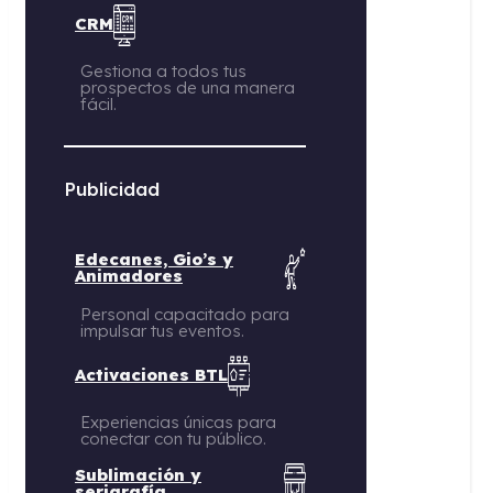
CRM
Gestiona a todos tus
prospectos de una manera
fácil.
Publicidad
Edecanes, Gio’s y
Animadores
Personal capacitado para
impulsar tus eventos.
Activaciones BTL
Experiencias únicas para
conectar con tu público.
Sublimación y
serigrafía